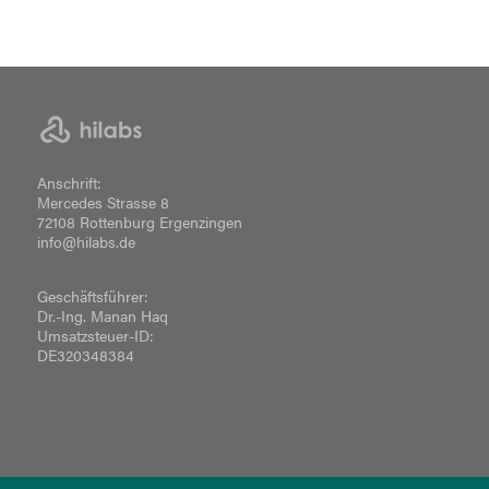
Anschrift:
Mercedes Strasse 8
72108 Rottenburg Ergenzingen
info@hilabs.de
Geschäftsführer:
Dr.-Ing. Manan Haq
Umsatzsteuer-ID:
DE320348384