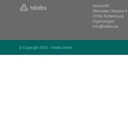
Anschrift:
Mercedes Strasse 8
72108 Rottenburg
Ergenzingen
info@hilabs.de
© Copyright 2020 – Hilabs GmbH