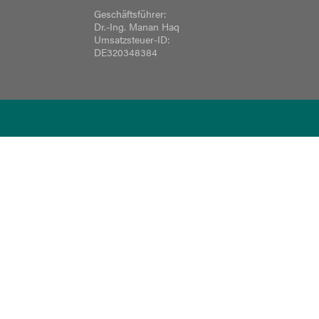
Geschäftsführer:
Dr.-Ing. Manan Haq
Umsatzsteuer-ID:
DE320348384