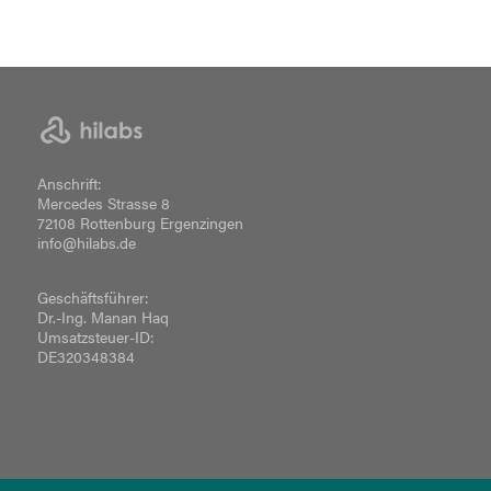
Anschrift:
Mercedes Strasse 8
72108 Rottenburg Ergenzingen
info@hilabs.de
Geschäftsführer:
Dr.-Ing. Manan Haq
Umsatzsteuer-ID:
DE320348384