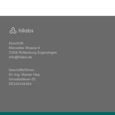
Anschrift:
Mercedes Strasse 8
72108 Rottenburg Ergenzingen
info@hilabs.de
Geschäftsführer:
Dr.-Ing. Manan Haq
Umsatzsteuer-ID:
DE320348384