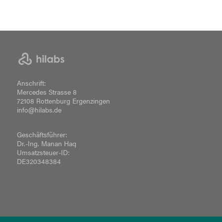
Anschrift:
Mercedes Strasse 8
72108 Rottenburg Ergenzingen
info@hilabs.de
Geschäftsführer:
Dr.-Ing. Manan Haq
Umsatzsteuer-ID:
DE320348384