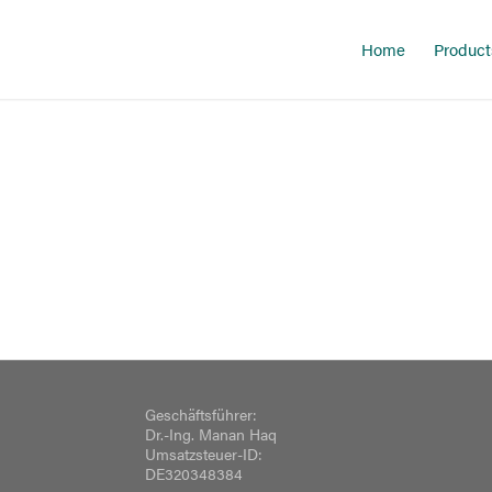
Home
Product
Geschäftsführer:
Dr.-Ing. Manan Haq
Umsatzsteuer-ID:
DE320348384