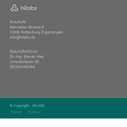
Anschrift:
Mercedes Strasse 8
72108 Rottenburg Ergenzingen
info@hilabs.de
Geschäftsführer:
Dr.-Ing. Manan Haq
Umsatzsteuer-ID:
DE320348384
© Copyright - HILABS
Imprint
Privacy